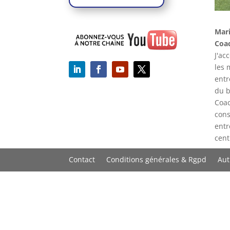
Mar
Coac
J'ac
les 
entr
du b
Coac
cons
entr
cent
Contact
Conditions générales & Rgpd
Aut