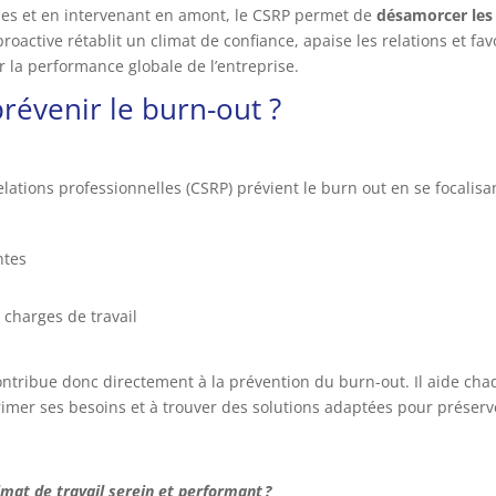
ibles et en intervenant en amont, le CSRP permet de
désamorcer les
active rétablit un climat de confiance, apaise les relations et fav
 la performance globale de l’entreprise.
prévenir le burn-out ?
lations professionnelles (CSRP) prévient le burn out en se focalisa
ntes
 charges de travail
ntribue donc directement à la prévention du burn-out. Il aide cha
rimer ses besoins et à trouver des solutions adaptées pour préserv
imat de travail serein et performant ?