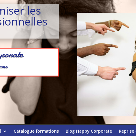
miser les
sionnelles
porate
omme
l
Catalogue formations
Blog Happy Corporate
Reprise 