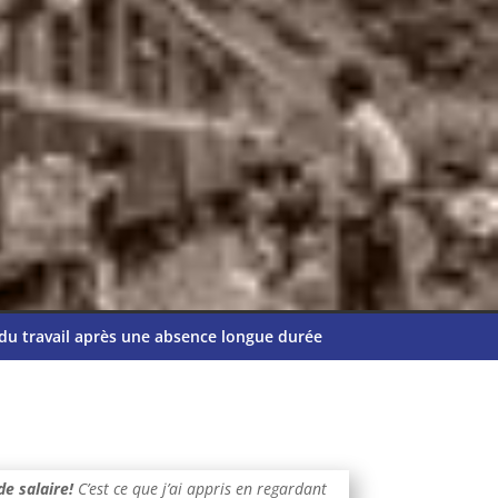
du travail après une absence longue durée
e salaire!
C’est ce que j’ai appris en regardant