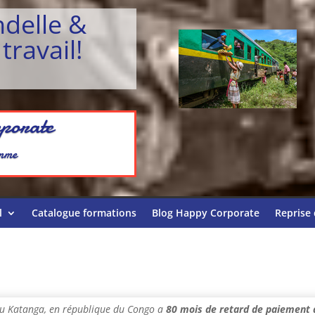
ndelle &
travail!
porate
omme
l
Catalogue formations
Blog Happy Corporate
Reprise 
 du Katanga, en république du Congo a
80 mois de retard de paiement d