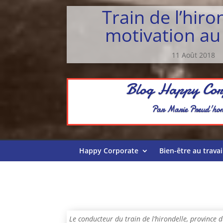
Train de l’hiro
motivation au 
11 Août 2018
Blog Happy Cor
Par Marie Preud'h
Happy Corporate
Bien-être au travai
Le conducteur du train de l’hirondelle, province