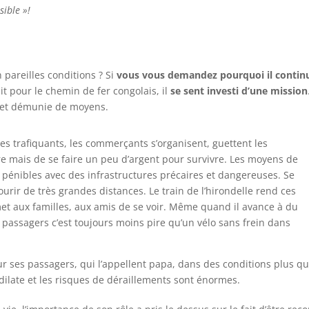
sible »!
n pareilles conditions ? Si
vous vous demandez pourquoi il continue
it pour le chemin de fer congolais, il
se sent investi d’une mission
e et démunie de moyens.
ù les trafiquants, les commerçants s’organisent, guettent les
ire mais de se faire un peu d’argent pour survivre. Les moyens de
s pénibles avec des infrastructures précaires et dangereuses. Se
ourir de très grandes distances. Le train de l’hirondelle rend ces
t aux familles, aux amis de se voir. Même quand il avance à du
et passagers c’est toujours moins pire qu’un vélo sans frein dans
sur ses passagers, qui l’appellent papa, dans des conditions plus que
 dilate et les risques de déraillements sont énormes.