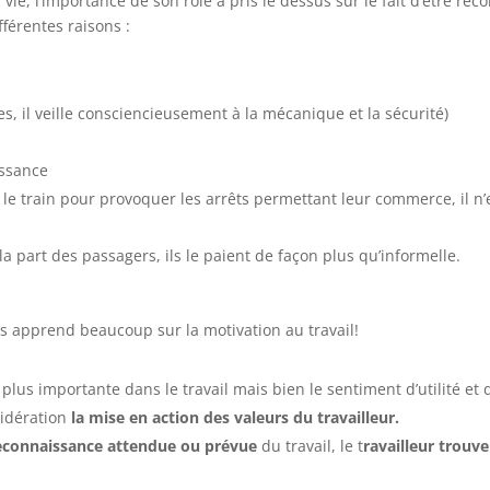
 vie, l’importance de son rôle a pris le dessus sur le fait d’être re
fférentes raisons :
es, il veille consciencieusement à la mécanique et la sécurité)
issance
le train pour provoquer les arrêts permettant leur commerce, il n’e
 la part des passagers, ils le paient de façon plus qu’informelle.
us apprend beaucoup sur la motivation au travail!
 plus importante dans le travail mais bien le sentiment d’utilité et 
sidération
la mise en action des valeurs du travailleur.
 reconnaissance attendue ou prévue
du travail, le t
ravailleur trouv